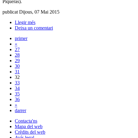
Piqueras).
publicat Dijous, 07 Mai 2015
Llegir més
Deixa un comentari
primer
«
27
28
29
30
31
32
33
34
35
36
»
darrer
Contacta'ns
Mapa del web
Crèdits del web
Avís legal