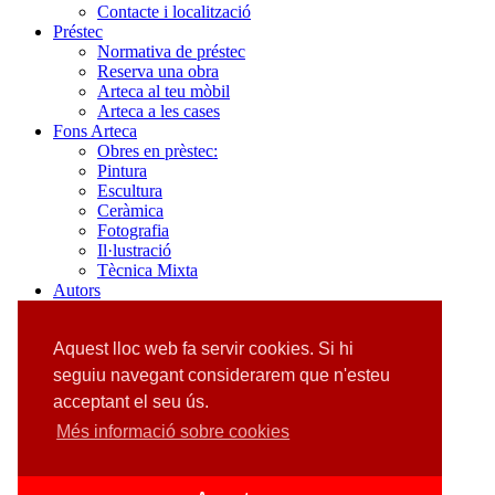
Contacte i localització
Préstec
Normativa de préstec
Reserva una obra
Arteca al teu mòbil
Arteca a les cases
Fons Arteca
Obres en prèstec:
Pintura
Escultura
Ceràmica
Fotografia
Il·lustració
Tècnica Mixta
Autors
Cercador d'autors
Pintura
Aquest lloc web fa servir cookies. Si hi
Escultura
Ceràmica
seguiu navegant considerarem que n'esteu
Fotografia
acceptant el seu ús.
Il·lustració
Tècnica mixta
Més informació sobre cookies
Expos
PÒDCAST
RECOMANACIONS LITERÀRIES