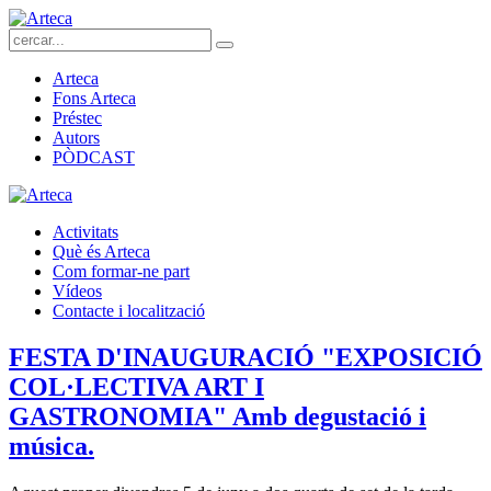
Arteca
Fons Arteca
Préstec
Autors
PÒDCAST
Activitats
Què és Arteca
Com formar-ne part
Vídeos
Contacte i localització
FESTA D'INAUGURACIÓ "EXPOSICIÓ
COL·LECTIVA ART I
GASTRONOMIA" Amb degustació i
música.