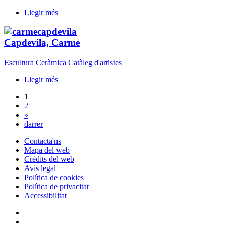
Llegir més
Capdevila, Carme
Escultura
Ceràmica
Catàleg d'artistes
Llegir més
1
2
»
darrer
Contacta'ns
Mapa del web
Crèdits del web
Avís legal
Política de cookies
Política de privacitat
Accessibilitat