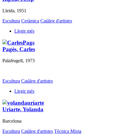
Lleida, 1951
Escultura
Ceràmica
Catàleg d'artistes
Llegir més
Pagès, Carles
Palafrugell, 1973
Escultura
Catàleg d'artistes
Llegir més
Uriarte, Yolanda
Barcelona
Escultura
Catàleg d'artistes
Tècnica Mixta