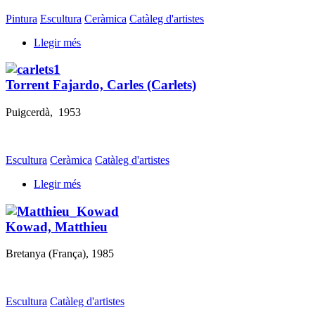
Pintura
Escultura
Ceràmica
Catàleg d'artistes
Llegir més
Torrent Fajardo, Carles (Carlets)
Puigcerdà, 1953
Escultura
Ceràmica
Catàleg d'artistes
Llegir més
Kowad, Matthieu
Bretanya (França), 1985
Escultura
Catàleg d'artistes