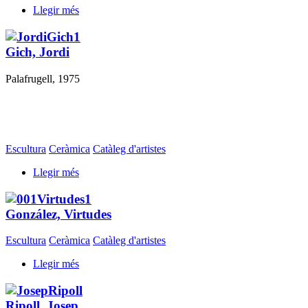
Llegir més
Gich, Jordi
Palafrugell, 1975
Escultura
Ceràmica
Catàleg d'artistes
Llegir més
González, Virtudes
Escultura
Ceràmica
Catàleg d'artistes
Llegir més
Ripoll, Josep