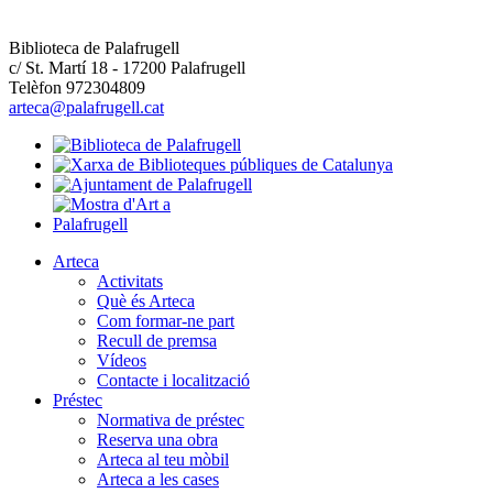
Biblioteca de Palafrugell
c/ St. Martí 18 - 17200 Palafrugell
Telèfon 972304809
arteca@palafrugell.cat
Arteca
Activitats
Què és Arteca
Com formar-ne part
Recull de premsa
Vídeos
Contacte i localització
Préstec
Normativa de préstec
Reserva una obra
Arteca al teu mòbil
Arteca a les cases