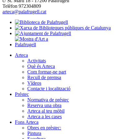
c/ St. Martí 18 - 17200 Palafrugell
Telèfon 972304809
arteca@palafrugell.cat
Arteca
Activitats
Què és Arteca
Com formar-ne part
Recull de premsa
Vídeos
Contacte i localització
Préstec
Normativa de préstec
Reserva una obra
Arteca al teu mòbil
Arteca a les cases
Fons Arteca
Obres en prèstec:
Pintura
Escultura