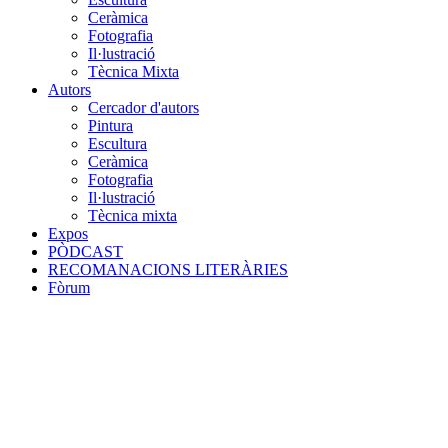
Ceràmica
Fotografia
Il·lustració
Tècnica Mixta
Autors
Cercador d'autors
Pintura
Escultura
Ceràmica
Fotografia
Il·lustració
Tècnica mixta
Expos
PÒDCAST
RECOMANACIONS LITERÀRIES
Fòrum