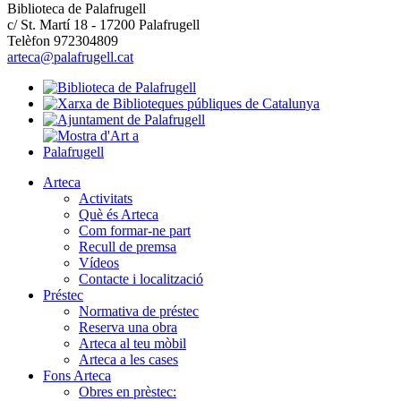
Biblioteca de Palafrugell
c/ St. Martí 18 - 17200 Palafrugell
Telèfon 972304809
arteca@palafrugell.cat
Arteca
Activitats
Què és Arteca
Com formar-ne part
Recull de premsa
Vídeos
Contacte i localització
Préstec
Normativa de préstec
Reserva una obra
Arteca al teu mòbil
Arteca a les cases
Fons Arteca
Obres en prèstec: