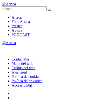
Arteca
Fons Arteca
Préstec
Autors
PÒDCAST
Contacta'ns
Mapa del web
Crèdits del web
Avís legal
Política de cookies
Política de privacitat
Accessibilitat