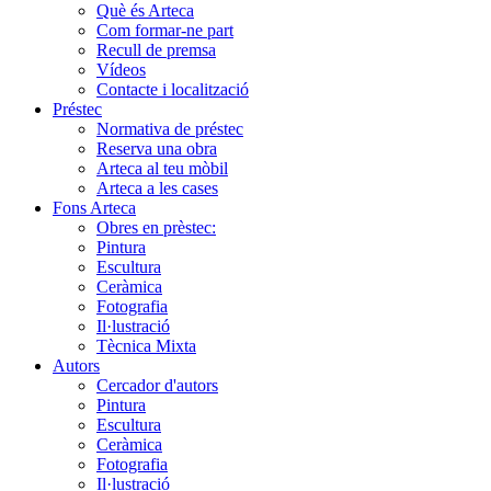
Què és Arteca
Com formar-ne part
Recull de premsa
Vídeos
Contacte i localització
Préstec
Normativa de préstec
Reserva una obra
Arteca al teu mòbil
Arteca a les cases
Fons Arteca
Obres en prèstec:
Pintura
Escultura
Ceràmica
Fotografia
Il·lustració
Tècnica Mixta
Autors
Cercador d'autors
Pintura
Escultura
Ceràmica
Fotografia
Il·lustració