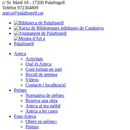
c/ St. Martí 18 - 17200 Palafrugell
Telèfon 972304809
arteca@palafrugell.cat
Arteca
Activitats
Què és Arteca
Com formar-ne part
Recull de premsa
Vídeos
Contacte i localització
Préstec
Normativa de préstec
Reserva una obra
Arteca al teu mòbil
Arteca a les cases
Fons Arteca
Obres en prèstec:
Pintura