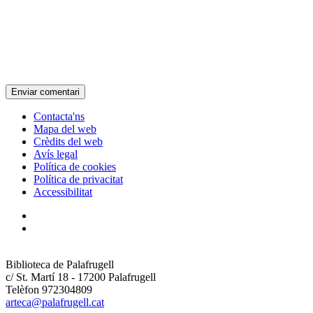
Contacta'ns
Mapa del web
Crèdits del web
Avís legal
Política de cookies
Política de privacitat
Accessibilitat
Biblioteca de Palafrugell
c/ St. Martí 18 - 17200 Palafrugell
Telèfon 972304809
arteca@palafrugell.cat