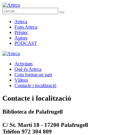
Arteca
Fons Arteca
Préstec
Autors
PÒDCAST
Activitats
Què és Arteca
Com formar-ne part
Vídeos
Contacte i localització
Contacte i localització
Biblioteca de Palafrugell
C/ St. Martí 18 - 17200 Palafrugell
Telèfon 972 304 809