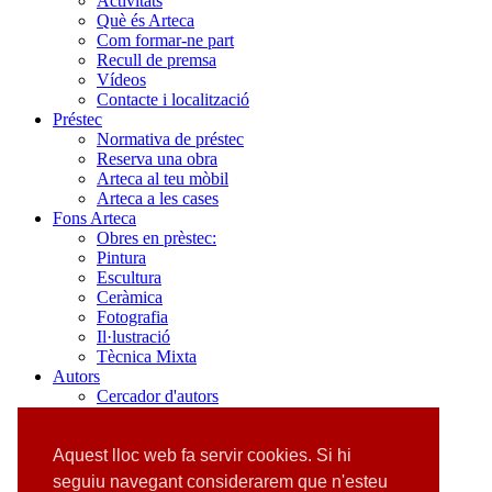
Activitats
Què és Arteca
Com formar-ne part
Recull de premsa
Vídeos
Contacte i localització
Préstec
Normativa de préstec
Reserva una obra
Arteca al teu mòbil
Arteca a les cases
Fons Arteca
Obres en prèstec:
Pintura
Escultura
Ceràmica
Fotografia
Il·lustració
Tècnica Mixta
Autors
Cercador d'autors
Pintura
Escultura
Ceràmica
Aquest lloc web fa servir cookies. Si hi
Fotografia
seguiu navegant considerarem que n'esteu