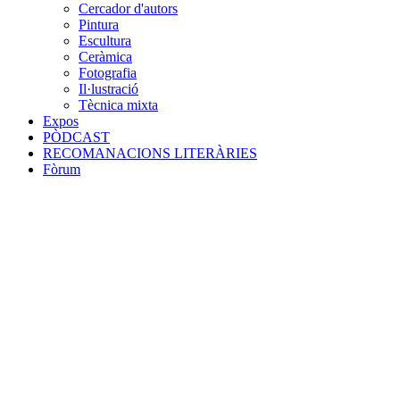
Cercador d'autors
Pintura
Escultura
Ceràmica
Fotografia
Il·lustració
Tècnica mixta
Expos
PÒDCAST
RECOMANACIONS LITERÀRIES
Fòrum