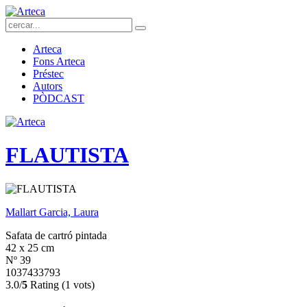
Arteca
Fons Arteca
Préstec
Autors
PÒDCAST
FLAUTISTA
Mallart Garcia, Laura
Safata de cartró pintada
42 x 25 cm
Nº 39
1037433793
3.0/
5
Rating (1 vots)