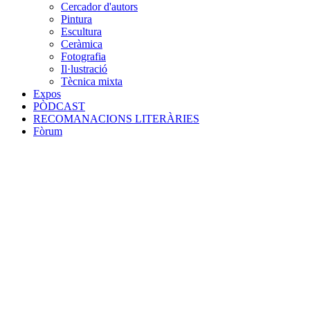
Cercador d'autors
Pintura
Escultura
Ceràmica
Fotografia
Il·lustració
Tècnica mixta
Expos
PÒDCAST
RECOMANACIONS LITERÀRIES
Fòrum