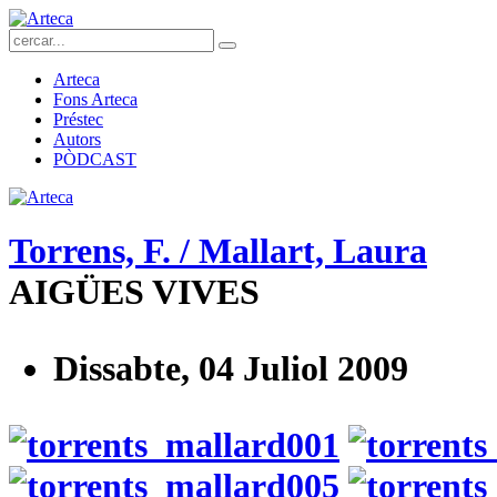
Arteca
Fons Arteca
Préstec
Autors
PÒDCAST
Torrens, F. / Mallart, Laura
AIGÜES VIVES
Dissabte, 04 Juliol 2009