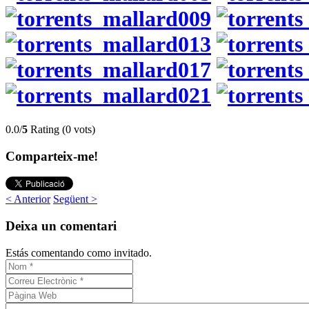
0.0/
5
Rating (0 vots)
Comparteix-me!
< Anterior
Següent >
Deixa un comentari
Estás comentando como invitado.