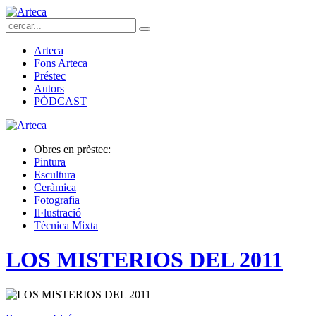
Arteca
Fons Arteca
Préstec
Autors
PÒDCAST
Obres en prèstec:
Pintura
Escultura
Ceràmica
Fotografia
Il·lustració
Tècnica Mixta
LOS MISTERIOS DEL 2011