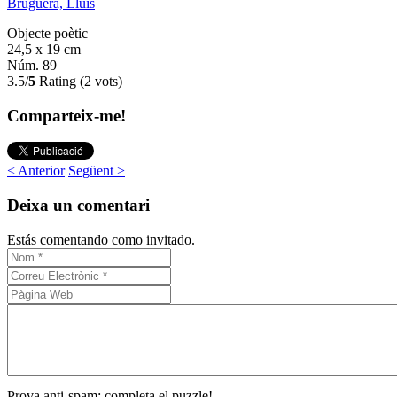
Bruguera, Lluís
Objecte poètic
24,5 x 19 cm
Núm. 89
3.5/
5
Rating (2 vots)
Comparteix-me!
< Anterior
Següent >
Deixa un comentari
Estás comentando como invitado.
Prova anti-spam: completa el puzzle!