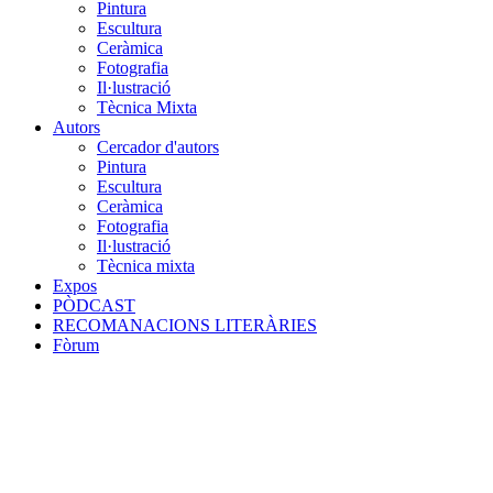
Pintura
Escultura
Ceràmica
Fotografia
Il·lustració
Tècnica Mixta
Autors
Cercador d'autors
Pintura
Escultura
Ceràmica
Fotografia
Il·lustració
Tècnica mixta
Expos
PÒDCAST
RECOMANACIONS LITERÀRIES
Fòrum