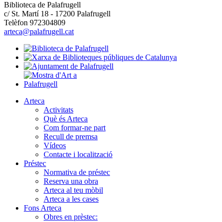
Biblioteca de Palafrugell
c/ St. Martí 18 - 17200 Palafrugell
Telèfon 972304809
arteca@palafrugell.cat
Arteca
Activitats
Què és Arteca
Com formar-ne part
Recull de premsa
Vídeos
Contacte i localització
Préstec
Normativa de préstec
Reserva una obra
Arteca al teu mòbil
Arteca a les cases
Fons Arteca
Obres en prèstec: