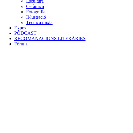
Escultura
Ceràmica
Fotografia
Il·lustració
Tècnica mixta
Expos
PÒDCAST
RECOMANACIONS LITERÀRIES
Fòrum