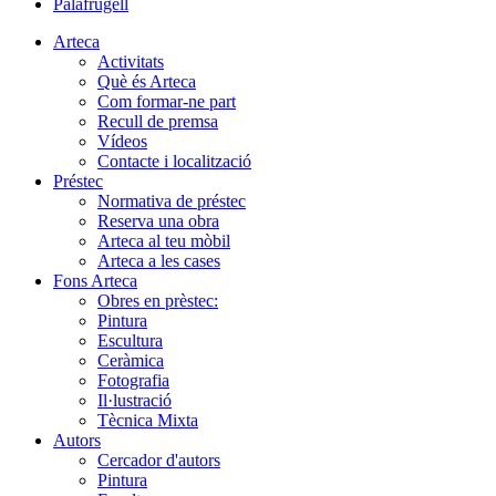
Arteca
Activitats
Què és Arteca
Com formar-ne part
Recull de premsa
Vídeos
Contacte i localització
Préstec
Normativa de préstec
Reserva una obra
Arteca al teu mòbil
Arteca a les cases
Fons Arteca
Obres en prèstec:
Pintura
Escultura
Ceràmica
Fotografia
Il·lustració
Tècnica Mixta
Autors
Cercador d'autors
Pintura