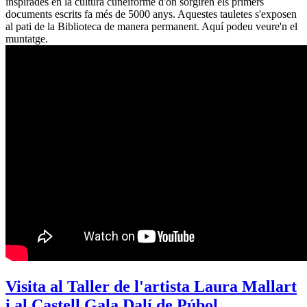
inspirades en la cultura cuneïforme d'on sorgíren els primers
documents escrits fa més de 5000 anys. Aquestes tauletes s'exposen
al pati de la Biblioteca de manera permanent. Aquí podeu veure'n el
muntatge.
Visita al Taller de l'artista Laura Mallart
i al Castell Gala Dalí de Púbol