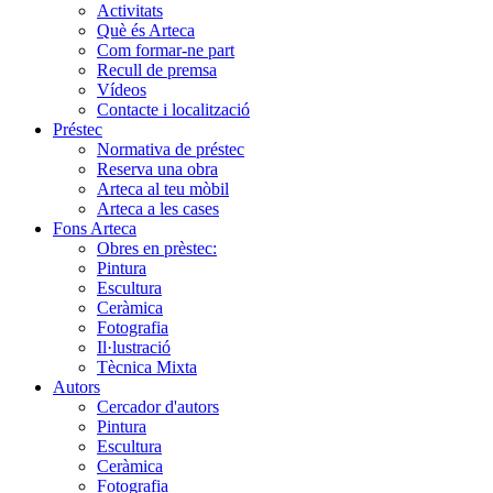
Activitats
Què és Arteca
Com formar-ne part
Recull de premsa
Vídeos
Contacte i localització
Préstec
Normativa de préstec
Reserva una obra
Arteca al teu mòbil
Arteca a les cases
Fons Arteca
Obres en prèstec:
Pintura
Escultura
Ceràmica
Fotografia
Il·lustració
Tècnica Mixta
Autors
Cercador d'autors
Pintura
Escultura
Ceràmica
Fotografia