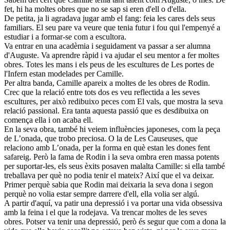
fet, hi ha moltes obres que no se sap si eren d'ell o d'ella.
De petita, ja li agradava jugar amb el fang: feia les cares dels seus
familiars. El seu pare va veure que tenia futur i fou qui l'empenyé a
estudiar i a formar-se com a escultora.
Va entrar en una acadèmia i seguidament va passar a ser alumna
d'Auguste. Va aprendre ràpid i va ajudar el seu mentor a fer moltes
obres. Totes les mans i els peus de les escultures de Les portes de
l'Infern estan modelades per Camille.
Per altra banda, Camille apareix a moltes de les obres de Rodin.
Crec que la relació entre tots dos es veu reflectida a les seves
escultures, per això redibuixo peces com El vals, que mostra la seva
relació passional. Era tanta aquesta passió que es desdibuixa on
comença ella i on acaba ell.
En la seva obra, també hi veiem influències japoneses, com la peça
de L’onada, que trobo preciosa. O la de Les Causeuses, que
relaciono amb L’onada, per la forma en què estan les dones fent
safareig. Però la fama de Rodin i la seva ombra eren massa potents
per suportar-les, els seus èxits posaven malalta Camille: si ella també
treballava per què no podia tenir el mateix? Així que el va deixar.
Primer perquè sabia que Rodin mai deixaria la seva dona i segon
perquè no volia estar sempre darrere d'ell, ella volia ser algú.
A partir d'aquí, va patir una depressió i va portar una vida obsessiva
amb la feina i el que la rodejava. Va trencar moltes de les seves
obres. Potser va tenir una depressió, però és segur que com a dona la