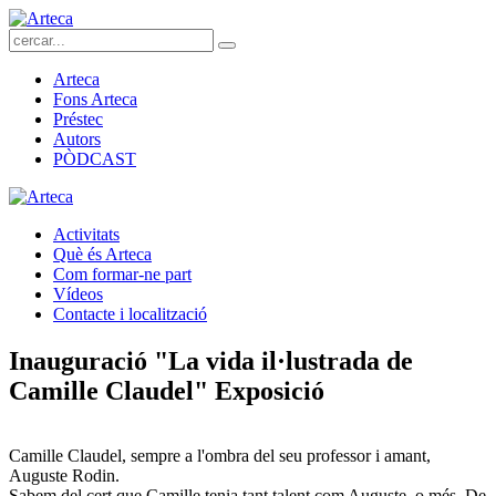
Arteca
Fons Arteca
Préstec
Autors
PÒDCAST
Activitats
Què és Arteca
Com formar-ne part
Vídeos
Contacte i localització
Inauguració "La vida il·lustrada de
Camille Claudel" Exposició
Camille Claudel, sempre a l'ombra del seu professor i amant,
Auguste Rodin.
Sabem del cert que Camille tenia tant talent com Auguste, o més. De