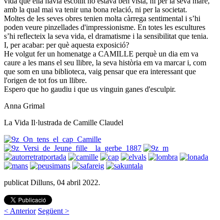
vida que ella havia escollit no estava ben vista, ni per la seva mare,
amb la qual mai va tenir una bona relació, ni per la societat.
Moltes de les seves obres tenien molta càrrega sentimental i s’hi
poden veure pinzellades d'impressionisme. En totes les escultures
s’hi reflecteix la seva vida, el dramatisme i la sensibilitat que tenia.
I, per acabar: per què aquesta exposició?
He volgut fer un homenatge a CAMILLE perquè un dia em va
caure a les mans el seu llibre, la seva història em va marcar i, com
que som en una biblioteca, vaig pensar que era interessant que
l'origen de tot fos un llibre.
Espero que ho gaudiu i que us vinguin ganes d'esculpir.
Anna Grimal
La Vida Il·lustrada de Camille Claudel
publicat Dilluns, 04 abril 2022.
< Anterior
Següent >