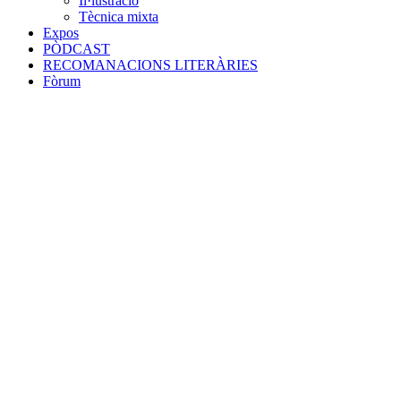
Il·lustració
Tècnica mixta
Expos
PÒDCAST
RECOMANACIONS LITERÀRIES
Fòrum