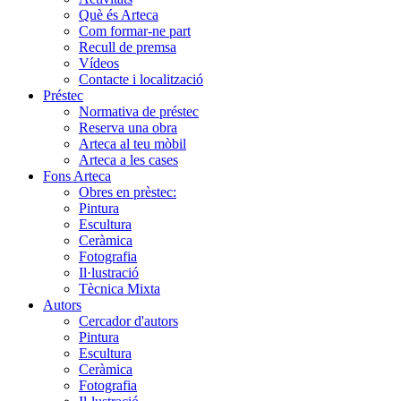
Què és Arteca
Com formar-ne part
Recull de premsa
Vídeos
Contacte i localització
Préstec
Normativa de préstec
Reserva una obra
Arteca al teu mòbil
Arteca a les cases
Fons Arteca
Obres en prèstec:
Pintura
Escultura
Ceràmica
Fotografia
Il·lustració
Tècnica Mixta
Autors
Cercador d'autors
Pintura
Escultura
Ceràmica
Fotografia