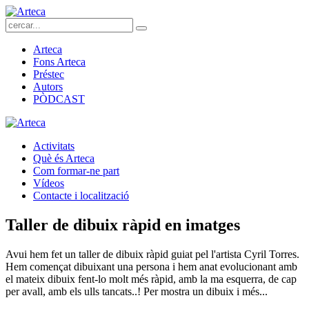
Arteca
Fons Arteca
Préstec
Autors
PÒDCAST
Activitats
Què és Arteca
Com formar-ne part
Vídeos
Contacte i localització
Taller de dibuix ràpid en imatges
Avui hem fet un taller de dibuix ràpid guiat pel l'artista Cyril Torres.
Hem començat dibuixant una persona i hem anat evolucionant amb
el mateix dibuix fent-lo molt més ràpid, amb la ma esquerra, de cap
per avall, amb els ulls tancats..! Per mostra un dibuix i més...