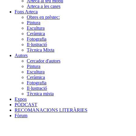
Arteca al teu mòbil
Arteca a les cases
Fons Arteca
Obres en prèstec:
Pintura
Escultura
Ceràmica
Fotografia
Il·lustració
Tècnica Mixta
Autors
Cercador d'autors
Pintura
Escultura
Ceràmica
Fotografia
Il·lustració
Tècnica mixta
Expos
PÒDCAST
RECOMANACIONS LITERÀRIES
Fòrum