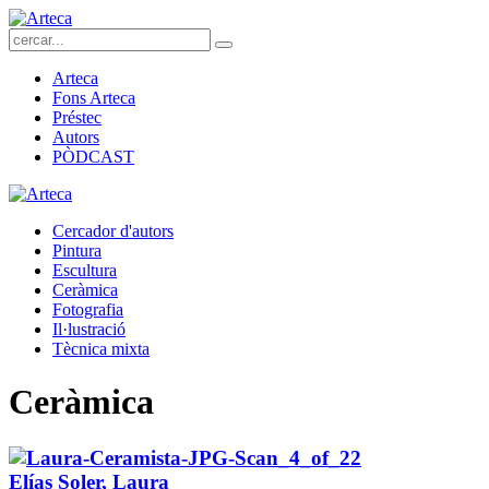
Arteca
Fons Arteca
Préstec
Autors
PÒDCAST
Cercador d'autors
Pintura
Escultura
Ceràmica
Fotografia
Il·lustració
Tècnica mixta
Ceràmica
Elías Soler, Laura