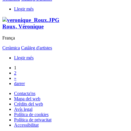
Llegir més
Roux, Véronique
França
Ceràmica
Catàleg d'artistes
Llegir més
1
2
»
darrer
Contacta'ns
Mapa del web
Crèdits del web
Avís legal
Política de cookies
Política de privacitat
Accessibilitat