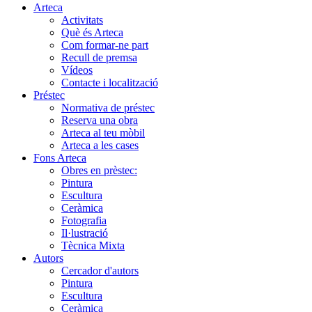
Arteca
Activitats
Què és Arteca
Com formar-ne part
Recull de premsa
Vídeos
Contacte i localització
Préstec
Normativa de préstec
Reserva una obra
Arteca al teu mòbil
Arteca a les cases
Fons Arteca
Obres en prèstec:
Pintura
Escultura
Ceràmica
Fotografia
Il·lustració
Tècnica Mixta
Autors
Cercador d'autors
Pintura
Escultura
Ceràmica