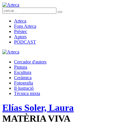
Arteca
Fons Arteca
Préstec
Autors
PÒDCAST
Cercador d'autors
Pintura
Escultura
Ceràmica
Fotografia
Il·lustració
Tècnica mixta
Elías Soler, Laura
MATÈRIA VIVA