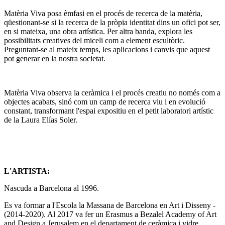
Matèria Viva posa èmfasi en el procés de recerca de la matèria,
qüestionant-se si la recerca de la pròpia identitat dins un ofici pot ser,
en si mateixa, una obra artística. Per altra banda, explora les
possibilitats creatives del miceli com a element escultòric.
Preguntant-se al mateix temps, les aplicacions i canvis que aquest
pot generar en la nostra societat.
Matèria Viva observa la ceràmica i el procés creatiu no només com a
objectes acabats, sinó com un camp de recerca viu i en evolució
constant, transformant l'espai expositiu en el petit laboratori artístic
de la Laura Elías Soler.
L'ARTISTA:
Nascuda a Barcelona al 1996.
Es va formar a l'Escola la Massana de Barcelona en Art i Disseny -
(2014-2020). Al 2017 va fer un Erasmus a Bezalel Academy of Art
and Design a Jerusalem en el departament de ceràmica i vidre.