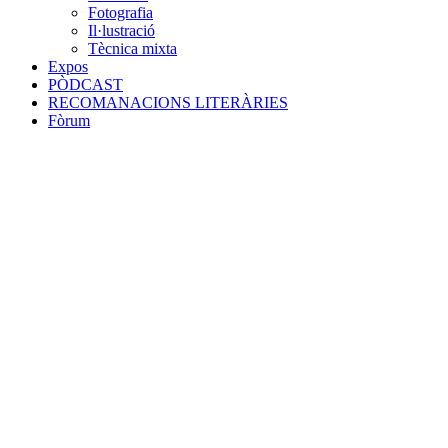
Fotografia
Il·lustració
Tècnica mixta
Expos
PÒDCAST
RECOMANACIONS LITERÀRIES
Fòrum