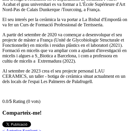
Acabat el grau universitari es va formar a L'École Supérieure d'Art
Nord-Pas de Calais Dunkerque /Tourcoing, a França.
El seu interés per la ceràmica la va portar a La Bisbal d'Empordà on
va fer un Curs de Formació Professional de Terrisseria.
A partir del setembre de 2020 va començar a desenvolupar el seu
projecte de màster a França (Unité de Glycobiologie Structurale et
Fonctionnelle) en micelis i residus plàstics en el laboratori (2021).
Formació en micelis que va ampliar com a ajudant d'investigació en
micelis i algues a S_Biotica a Barcelona, i com a professora en
cultiu de micelis a Extremadura (2022).
Al setembre de 2023 crea el seu projecte personal LAU
CERAMICS, un taller - botiga de ceràmica situat actualment en un
dels locals de l'espai Les Palmeres de Palafrugell.
0.0/
5
Rating (0 vots)
Comparteix-me!
< Anterior
Següent >