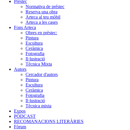
Préstec
Normativa de préstec
Reserva una obra
Arteca al teu mòbil
Arteca a les cases
Fons Arteca
Obres en prèstec:
Pintura
Escultura
Ceràmica
Fotografia
Il·lustració
Tècnica Mixta
Autors
Cercador d'autors
Pintura
Escultura
Ceràmica
Fotografia
Il·lustració
Tècnica mixta
Expos
PÒDCAST
RECOMANACIONS LITERÀRIES
Fòrum