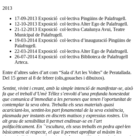
2013
17-09-2013 Exposició col·lectiva Pingüins de Palafrugell.
12-10-2013 Exposició col·lectiva Alter Ego de Palafrugell.
21-12-2013 Exposició col·lectiva Catalunya Avui, Teatre
Municipal de Palafrugell.
19-03-2014 Exposició col·lectiva d’inauguració Pingüins de
Palafrugell.
22-03-2014 Exposició col·lectiva Alter Ego de Palafrugell.
26-07-2014 Exposició col·lectiva Biblioteca de Palafrugell
Arteca.
Entre d’altres sales d’art com “Sala d’Art les Voltes” de Peratallada.
Del 15 gener al 8 de febrer (olis,gouaches i dibuixos).
Sentint, vivint i creant, amb la simple intenció de manifestar-se, això
fa que el treball d’Umè Téllez s’envolti d’una profunda honestedat
que comunica d’immediat a les persones que tenen l’oportunitat de
contemplar la seva obra. Treballa els seus materials quasi
acariciant-los, sentint-los part fonamental de la seva existència,
plasmada per instants en discrets matisos y expressius rostres. Un
alt grau de sensibilitat li permet endinsar-se en l’art
polifacèticament. En ´’escultura, els seus treballs en pedra apel·len
bàsicament al respecte, el que li permet aprofitar al màxim les