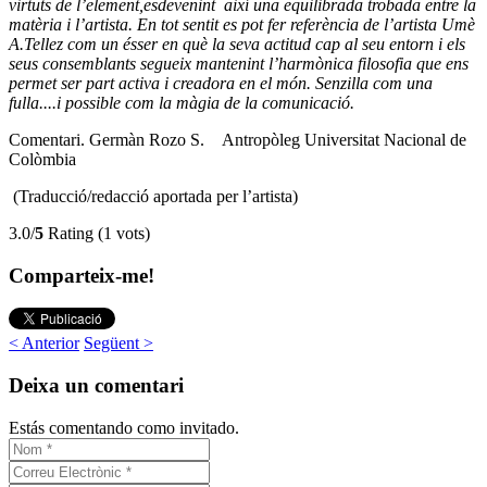
virtuts de l’element,esdevenint així una equilibrada trobada entre la
matèria i l’artista. En tot sentit es pot fer referència de l’artista Umè
A.Tellez com un ésser en què la seva actitud cap al seu entorn i els
seus consemblants segueix mantenint l’harmònica filosofia que ens
permet ser part activa i creadora en el món. Senzilla com una
fulla....i possible com la màgia de la comunicació.
Comentari. Germàn Rozo S. Antropòleg Universitat Nacional de
Colòmbia
(Traducció/redacció aportada per l’artista)
3.0/
5
Rating (1 vots)
Comparteix-me!
< Anterior
Següent >
Deixa un comentari
Estás comentando como invitado.