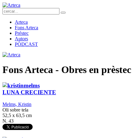
Arteca
Fons Arteca
Préstec
Autors
PÒDCAST
Fons Arteca - Obres en prèstec
LUNA CRECIENTE
Melms, Kristin
Oli sobre tela
52,5 x 63,5 cm
N. 43