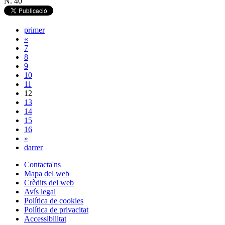
N. 40
primer
«
7
8
9
10
11
12
13
14
15
16
»
darrer
Contacta'ns
Mapa del web
Crèdits del web
Avís legal
Política de cookies
Política de privacitat
Accessibilitat