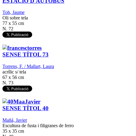
ESTACIÓ D'AUTOBÚS
Toh, Jaume
Oli sobre tela
77 x 55 cm
N. 72
SENSE TÍTOL 73
Torrens, F. / Mallart, Laura
acrílic s/ tela
67 x 56 cm
N. 73
SENSE TÍTOL 40
Mañá, Javier
Escultura de fusta i filigranes de ferro
35 x 35 cm