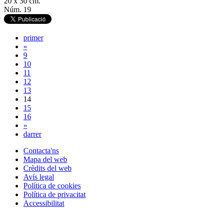
20 x 30 cm.
Núm. 19
primer
«
9
10
11
12
13
14
15
16
»
darrer
Contacta'ns
Mapa del web
Crèdits del web
Avís legal
Política de cookies
Política de privacitat
Accessibilitat