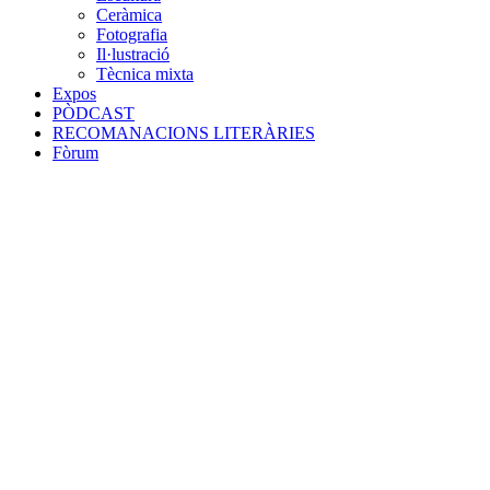
Ceràmica
Fotografia
Il·lustració
Tècnica mixta
Expos
PÒDCAST
RECOMANACIONS LITERÀRIES
Fòrum