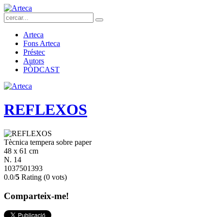
Arteca
Fons Arteca
Préstec
Autors
PÒDCAST
REFLEXOS
Tècnica tempera sobre paper
48 x 61 cm
N. 14
1037501393
0.0/
5
Rating (0 vots)
Comparteix-me!