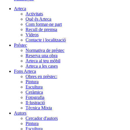
Arteca
Activitats
Què és Arteca
Com formar-ne part
Recull de premsa
Vídeos
Contacte i localització
Préstec
Normativa de préstec
Reserva una obra
Arteca al teu mòbil
Arteca a les cases
Fons Arteca
Obres en prèstec:
Pintura
Escultura
Ceràmica
Fotografia
Il·lustració
Tècnica Mixta
Autors
Cercador d'autors
Pintura
Escultura