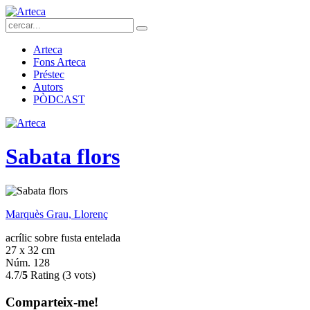
Arteca
Fons Arteca
Préstec
Autors
PÒDCAST
Sabata flors
Marquès Grau, Llorenç
acrílic sobre fusta entelada
27 x 32 cm
Núm. 128
4.7/
5
Rating (3 vots)
Comparteix-me!