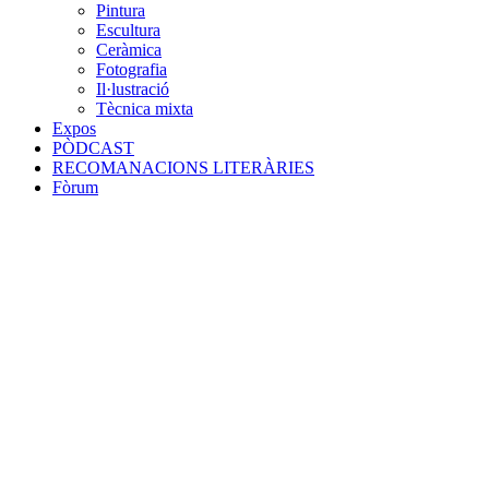
Pintura
Escultura
Ceràmica
Fotografia
Il·lustració
Tècnica mixta
Expos
PÒDCAST
RECOMANACIONS LITERÀRIES
Fòrum