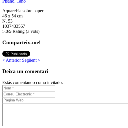
Pisano, Tano
Aquarel·la sobre paper
46 x 54 cm
N. 53
1037433557
5.0/
5
Rating (3 vots)
Comparteix-me!
< Anterior
Següent >
Deixa un comentari
Estás comentando como invitado.