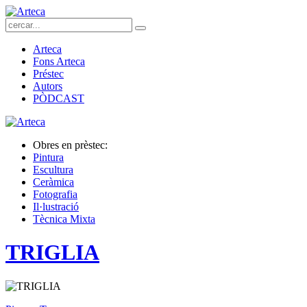
Arteca
Fons Arteca
Préstec
Autors
PÒDCAST
Obres en prèstec:
Pintura
Escultura
Ceràmica
Fotografia
Il·lustració
Tècnica Mixta
TRIGLIA