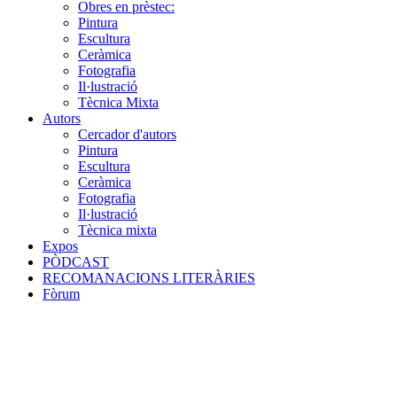
Obres en prèstec:
Pintura
Escultura
Ceràmica
Fotografia
Il·lustració
Tècnica Mixta
Autors
Cercador d'autors
Pintura
Escultura
Ceràmica
Fotografia
Il·lustració
Tècnica mixta
Expos
PÒDCAST
RECOMANACIONS LITERÀRIES
Fòrum