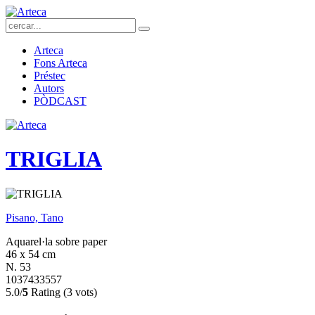
Arteca
Fons Arteca
Préstec
Autors
PÒDCAST
TRIGLIA
Pisano, Tano
Aquarel·la sobre paper
46 x 54 cm
N. 53
1037433557
5.0/
5
Rating (3 vots)