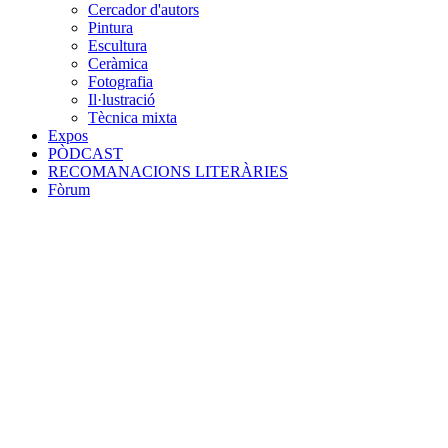
Cercador d'autors
Pintura
Escultura
Ceràmica
Fotografia
Il·lustració
Tècnica mixta
Expos
PÒDCAST
RECOMANACIONS LITERÀRIES
Fòrum