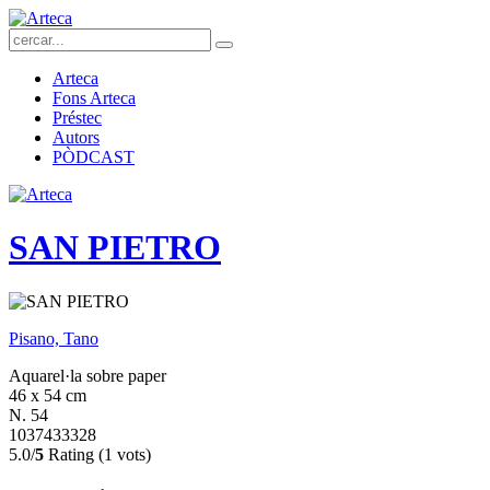
Arteca
Fons Arteca
Préstec
Autors
PÒDCAST
SAN PIETRO
Pisano, Tano
Aquarel·la sobre paper
46 x 54 cm
N. 54
1037433328
5.0/
5
Rating (1 vots)