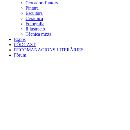
Cercador d'autors
Pintura
Escultura
Ceràmica
Fotografia
Il·lustració
Tècnica mixta
Expos
PÒDCAST
RECOMANACIONS LITERÀRIES
Fòrum