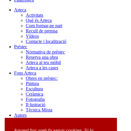
Arteca
Activitats
Què és Arteca
Com formar-ne part
Recull de premsa
Vídeos
Contacte i localització
Préstec
Normativa de préstec
Reserva una obra
Arteca al teu mòbil
Arteca a les cases
Fons Arteca
Obres en prèstec:
Pintura
Escultura
Ceràmica
Fotografia
Il·lustració
Tècnica Mixta
Autors
Cercador d'autors
Pintura
Aquest lloc web fa servir cookies. Si hi
Escultura