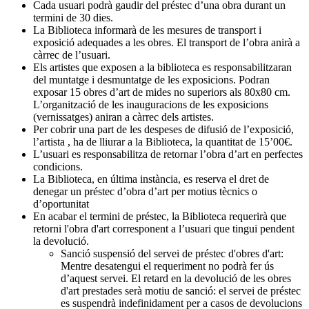
Cada usuari podrà gaudir del préstec d’una obra durant un
termini de 30 dies.
La Biblioteca informarà de les mesures de transport i
exposició adequades a les obres. El transport de l’obra anirà a
càrrec de l’usuari.
Els artistes que exposen a la biblioteca es responsabilitzaran
del muntatge i desmuntatge de les exposicions. Podran
exposar 15 obres d’art de mides no superiors als 80x80 cm.
L’organització de les inauguracions de les exposicions
(vernissatges) aniran a càrrec dels artistes.
Per cobrir una part de les despeses de difusió de l’exposició,
l’artista , ha de lliurar a la Biblioteca, la quantitat de 15’00€.
L’usuari es responsabilitza de retornar l’obra d’art en perfectes
condicions.
La Biblioteca, en última instància, es reserva el dret de
denegar un préstec d’obra d’art per motius tècnics o
d’oportunitat
En acabar el termini de préstec, la Biblioteca requerirà que
retorni l'obra d'art corresponent a l’usuari que tingui pendent
la devolució.
Sanció suspensió del servei de préstec d'obres d'art:
Mentre desatengui el requeriment no podrà fer ús
d’aquest servei. El retard en la devolució de les obres
d'art prestades serà motiu de sanció: el servei de préstec
es suspendrà indefinidament per a casos de devolucions