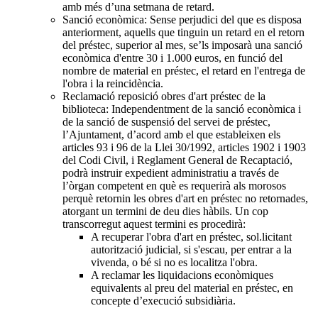
amb més d’una setmana de retard.
Sanció econòmica: Sense perjudici del que es disposa
anteriorment, aquells que tinguin un retard en el retorn
del préstec, superior al mes, se’ls imposarà una sanció
econòmica d'entre 30 i 1.000 euros, en funció del
nombre de material en préstec, el retard en l'entrega de
l'obra i la reincidència.
Reclamació reposició obres d'art préstec de la
biblioteca: Independentment de la sanció econòmica i
de la sanció de suspensió del servei de préstec,
l’Ajuntament, d’acord amb el que estableixen els
articles 93 i 96 de la Llei 30/1992, articles 1902 i 1903
del Codi Civil, i Reglament General de Recaptació,
podrà instruir expedient administratiu a través de
l’òrgan competent en què es requerirà als morosos
perquè retornin les obres d'art en préstec no retornades,
atorgant un termini de deu dies hàbils. Un cop
transcorregut aquest termini es procedirà:
A recuperar l'obra d'art en préstec, sol.licitant
autorització judicial, si s'escau, per entrar a la
vivenda, o bé si no es localitza l'obra.
A reclamar les liquidacions econòmiques
equivalents al preu del material en préstec, en
concepte d’execució subsidiària.